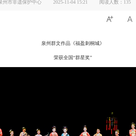
泉州市非遗保护中心
2025-11-04 15:21
阅读人数：
135


泉州群文作品《福盈刺桐城》
荣获全国“群星奖”