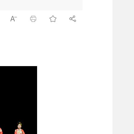



