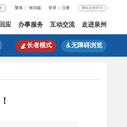
协
繁体
|
移动版
登录
|
注册
网站支持IPV6
回应
办事服务
互动交流
走进泉州

长者模式
无障碍浏览

！