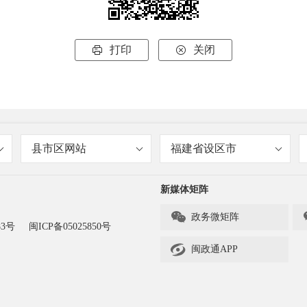
打印
关闭


县市区网站
福建省设区市
新媒体矩阵

政务微矩阵
83号
闽ICP备05025850号

闽政通APP