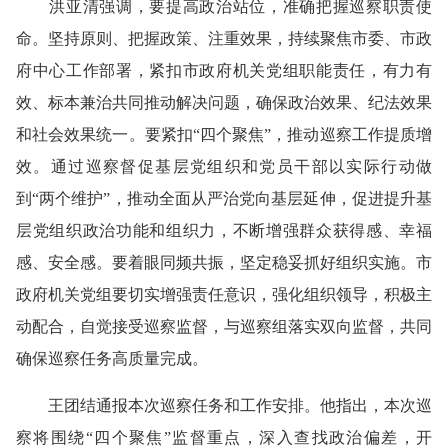
洪亚清强调，要提高政治站位，准确把握巡察职责使
命。坚持原则、把握政策、注重效果，持续聚焦市委、市政
府中心工作部署，紧扣
市
政府
机关党组
职能责任，有力有
效、标本兼治共同推动解决问题，确保政治效果、纪法效果
和社会效果统一。要紧扣
“
四个聚焦
”
，推动巡察工作提质增
效。通过巡察督促基层党组织和党员干部以实际行动做
到
“
两个维护
”
，推动全面从严治党向基层延伸，促进提升基
层党组织政治功能和组织力，不断增强群众获得感、幸福
感、安全感。要着眼同频共振，坚定稳妥抓好组织实施。市
政府机关党组要切实增强责任意识，强化组织领导，积极主
动配合，自觉接受
巡察
监督，与巡察组落实双向监督，共同
确保巡察任务高质量完成。
王
团结
通报本次巡察任务和工作安排。他指出，本次巡
察将围绕
“
四个聚焦
”
监督重点，深入查找政治偏差，开