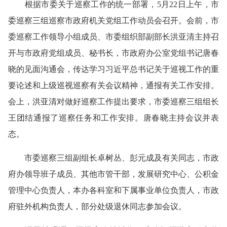
根据市委关于巡察工作的统一部署，
5
月
22
日上午，市
委巡察
三
组巡察
市政府机关党组
工作动员会召开。会前，市
委巡察工作领导小组成员
、
市委组织部副部长洪亚清
主持召
开与
市政府党组成员、秘书长，市政府办公室党组书记唐春
晓
的见面沟通会，传达学习习近平总书记关于巡视工作的重
要论述和上级巡视巡察有关会议精神，通报有关工作安排。
会上，洪亚清对做好巡察工作提出要求，市委巡察
三
组组长
王
团结
通报了巡察任务和工作安排。
唐春晓
主持会议并表
态。
市委巡察
三
组副组长
卓树丛
、
彭元成
及有关同志，市
政
府办
领导班子成员
、
其他市管干部，
发展研究中心、公积金
管理中心负责人，本办各科室和下属事业单位负责人，市政
府驻外机构负责人
，部分处级退休同志
参加
会议。