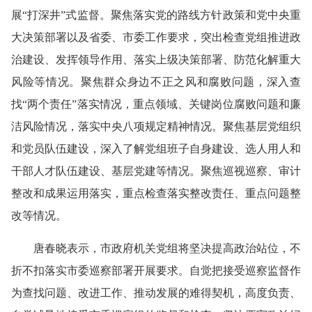
展
“
打深井
”
式监督。聚焦落实党的路线方针政策和党中央重
大决策部署以及省委、市委工作要求
，突出检查党组推进政
治建设、发挥领导作用、落实上级决策部署、防范化解重大
风险等
情况。聚焦群众身边不正之风和腐败问题，深入查
找
“
两个
责任
”
落实
情况，重点领域、关键岗位腐败问题和廉
洁风险情况，落实中央八项规定精神情况
。聚焦基层党组织
和党员队伍建设，深入了解
党组
班子自身建设、选人用人和
干部人才队伍建设
、基层党建
等情况。聚焦巡视巡察、审计
整改和成果运用落实，重点检查
落实
整改责任、
重点问题
整
改等情况。
唐春晓
表示，
市政府机关党组
将坚决提高政治站位，不
折不扣落实市委巡察部署开展要求。自觉把接受巡察监督作
为查找问题、改进工作、推动发展的难得契机，高度负责、