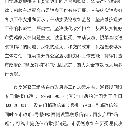
自觉诚恳地接受市委巡察组的监督和检查。坚决严守政治纪
律，积极主动配合市委巡察工作有序开展。带头落实巡察组
各项工作安排和要求
，主动接受巡察组监督，坚决维护巡察
工作的权威性、严肃性。坚决强化政治担当，从严从实抓好
市委巡察反馈问题整改。诚恳接受、主动认领、照单全收巡
察组指出的问题、反馈的意见、移交的线索，负起整改落实
主体责任，推动提升办公室履职能力和工作效能，持续打造
市政府的
“
坚强前哨
”
和
“
巩固后院
”
，努力为全市发展大局多
作贡献。
市委巡察
三
组将在市
政府办
工作
30
天左右。巡察期间设
专门举报电话：
19959889030
（受理电话的时间为工作日
8:00-20:00
），设专门邮政信箱：
泉州市
A088
号邮政信箱，
同时在市政府
2
号楼
4
楼西侧设置联系信箱
，同步启用
“
码上
巡
”
，可线上提交信访举报问题。市委巡察组主要受理反映