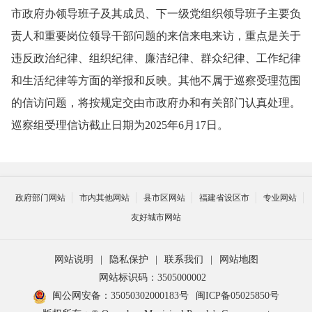
市
政府办
领导班子及其成员、下一级党组织领导班子主要负
责人和重要岗位领导干部问题的来信来电来访，重点是关于
违反政治纪律、组织纪律、廉洁纪律、群众纪律、工作纪律
和生活纪律等方面的举报和反映。其他不属于巡察受理范围
的信访问题，将按规定交由市
政府办
和有关部门认真处理
。
巡察组受理信访截止日期为
2025
年
6
月
17
日。
政府部门网站
市内其他网站
县市区网站
福建省设区市
专业网站
友好城市网站
网站说明
|
隐私保护
|
联系我们
|
网站地图
网站标识码：3505000002
闽公网安备：35050302000183号
闽ICP备05025850号