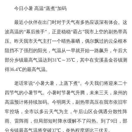
今日小暑 高温“蒸煮”加码
最近小伙伴在出门时对于天气有多热应该深有体会。这
波高温的“幕后推手”，正是稳稳“霸占”我市上空的副热带高
压。昨天我市天气主打一个晴热暴晒，偶尔飘过的云朵根本
阻挡不了强烈的阳光，气温从一早就开始一路飙升，午后大
部分乡镇最高气温达到31℃～35℃，其中在安溪县金谷镇测
得36.4℃的最高气温。
老话常说“小暑大暑，上蒸下煮”。今天我们将迎来二十
四节气的小暑节气。小暑时节暑气升腾，未来三天，泉州的
高温预计将持续加码。今明两天，副热带高压在我市依旧牢
牢控场，全市以多云天气为主，午后山区会偶遇分散性阵
雨、雷阵雨，但局部短时降水缓解不了闷热。到了9日，部
分乡镇最高气温将突破37℃，炎热程度堪比三伏天。