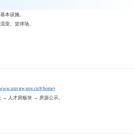
等基本设施。
交流室、篮球场。
//www.qzrcgw.gov.cn/#/home)
统 → 人才房板块 → 房源公示。