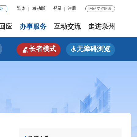
协
繁体
|
移动版
登录
|
注册
网站支持IPv6
回应
办事服务
互动交流
走进泉州

长者模式
无障碍浏览
