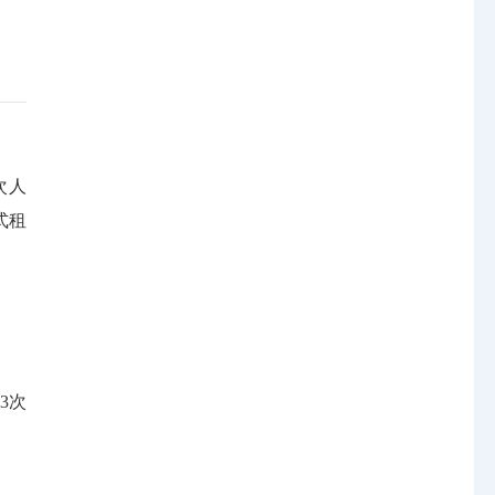
次人
式租
3次