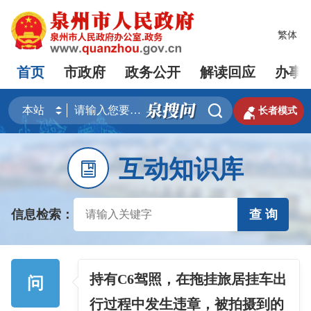
繁体
首页
市政府
政务公开
解读回应
办事


长者模式
互动知识库

信息检索：
查 询
持有C6驾照，在拖挂旅居挂车出
问
行过程中发生违章，被拍摄到的