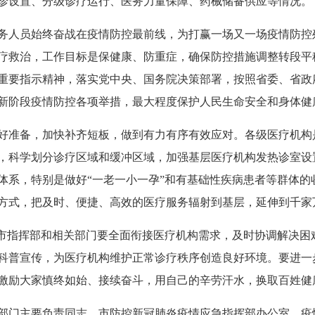
诊设置、分级诊疗运行、医务力量保障、药械储备供应等情况。
务人员始终奋战在疫情防控最前线，为打赢一场又一场疫情防控
疗救治，工作目标是保健康、防重症，确保防控措施调整转段平
重要指示精神，落实党中央、国务院决策部署，按照省委、省政
新阶段疫情防控各项举措，最大程度保护人民生命安全和身体健
好准备，加快补齐短板，做到有力有序有效应对。各级医疗机构是
，科学划分诊疗区域和缓冲区域，加强基层医疗机构发热诊室设
体系，特别是做好“一老一小一孕”和有基础性疾病患者等群体的
方式，把及时、便捷、高效的医疗服务辐射到基层，延伸到千家
，市指挥部和相关部门要全面衔接医疗机构需求，及时协调解决困
科普宣传，为医疗机构维护正常诊疗秩序创造良好环境。要进一
激励大家慎终如始、接续奋斗，用自己的辛劳汗水，换取百姓健
部门主要负责同志，市防控新冠肺炎疫情应急指挥部办公室、疫