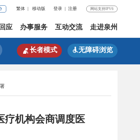
协
繁体
|
移动版
登录
|
注册
网站支持IPV6
回应
办事服务
互动交流
走进泉州

长者模式
无障碍浏览

署
医疗机构会商调度医