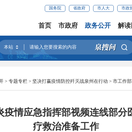
国务院
省政府
市人大
市政
首页
市政府
政务公开
解读

开
>
专题专栏
>
坚决打赢疫情防控歼灭战泉州在行动
>
市工作部
炎疫情应急指挥部视频连线部分
疗救治准备工作