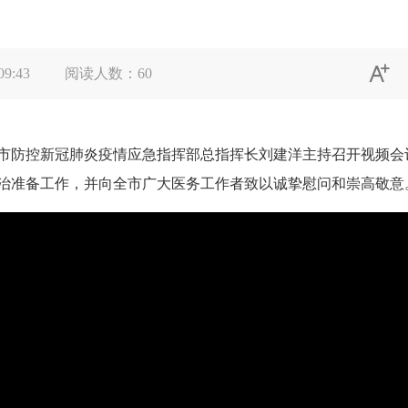

09:43
阅读人数：
60
市防控新冠肺炎疫情应急指挥部总指挥长刘建洋主持召开视频会
治准备工作，并向全市广大医务工作者致以诚挚慰问和崇高敬意