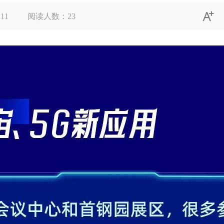

:11
阅读人数：
23