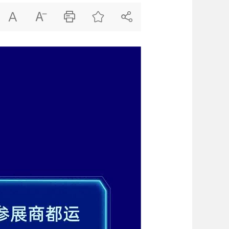




