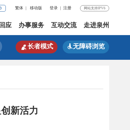
协
繁体
|
移动版
登录
|
注册
网站支持IPV6
回应
办事服务
互动交流
走进泉州

长者模式
无障碍浏览

显创新活力