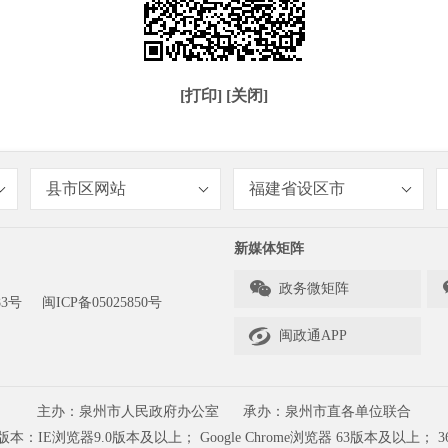
[打印]
[关闭]
县市区网站
福建省设区市
新媒体矩阵

政务微矩阵
83号
闽ICP备05025850号

闽政通APP
主办：泉州市人民政府办公室
承办：泉州市直各单位联合
浏览器9.0版本及以上； Google Chrome浏览器 63版本及以上； 3