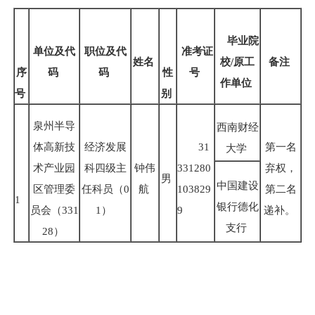
毕业院
单位及代
职位及代
准考证
姓名
校/原工
备注
序
码
码
性
号
作单位
号
别
泉州半导
西南财经
体高新技
经济发展
31
第一名
大学
术产业园
科四级主
钟伟
331280
弃权，
男
中国建设
区管理委
任科员（
0
航
103829
第二名
1
银行德化
员会（
331
1
）
9
递补。
支行
28
）