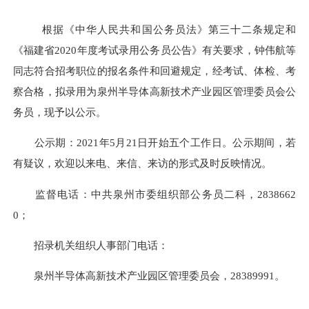
根据
《中华人民共和国公务员法》
第三十二条规定
和
《福建省
20
20
年度考试录用公务员
公告
》有关要求
，
钟伟航
等
同志符合招考职位的报名条件和回避规定
，
经考试、体检、考
察合格，拟录用为
泉州半导体高新技术产业园区管理委员会
公
务员
，
现予以公示。
公示期：
20
21
年
5
月
21
日
开始五个工作日。
公示期间，
若
有疑议
，欢迎以来电、来信、来访的形式及时反映
情况
。
监督电话：
中共泉州市委组织部公务员二科，
2838662
0
；
招录机关
组织人事部门电话
：
泉州半导体高新技术产业园区管理委员会，
28389991
。