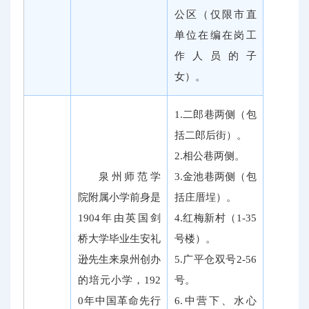
公区（仅限市直
单位在编在岗工
作人员的子
女）。
1.二郎巷两侧（包
括二郎后街）。
2.相公巷两侧。
泉州师范学
3.金池巷两侧（包
院附属小学前身是
括庄厝埕）。
1904年由英国剑
4.红梅新村（1-35
桥大学毕业生安礼
号楼）。
逊先生来泉州创办
5.广平仓双号2-56
的培元小学，192
号。
0年中国革命先行
6.中营下、水心