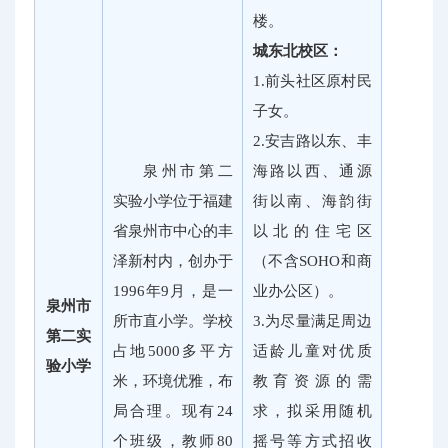
楼。
城东北校区：
1.前头社区原村民
子女。
2.安吉路以东、丰
泉州市第二
海路以西、通源
实验小学位于福建
街以南、海韵街
省泉州市中心的丰
以北的住宅区
泽新村内，创办于
（不含SOHO和商
1996年9月，是一
业办公区）。
泉州市
所市直小学。学校
3.为尽量满足周边
第二实
占地5000多平方
适龄儿童对优质
验小学
米，环境优雅，布
教育资源的需
局合理。现有24
求，拟采用随机
个班级，教师80
摇号等方式招收