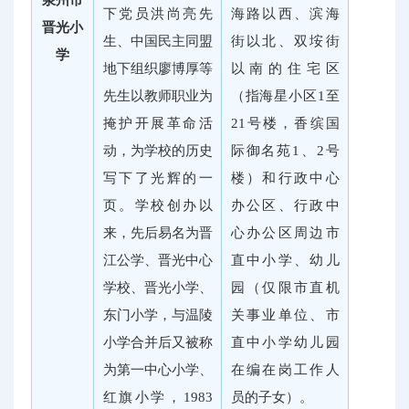
下党员洪尚亮先
海路以西、滨海
晋光小
生、中国民主同盟
街以北、双垵街
学
地下组织廖博厚等
以南的住宅区
先生以教师职业为
（指海星小区1至
掩护开展革命活
21号楼，香缤国
动，为学校的历史
际御名苑1、2号
写下了光辉的一
楼）和行政中心
页。学校创办以
办公区、行政中
来，先后易名为晋
心办公区周边市
江公学、晋光中心
直中小学、幼儿
学校、晋光小学、
园（仅限市直机
东门小学，与温陵
关事业单位、市
小学合并后又被称
直中小学幼儿园
为第一中心小学、
在编在岗工作人
红旗小学，1983
员的子女）。