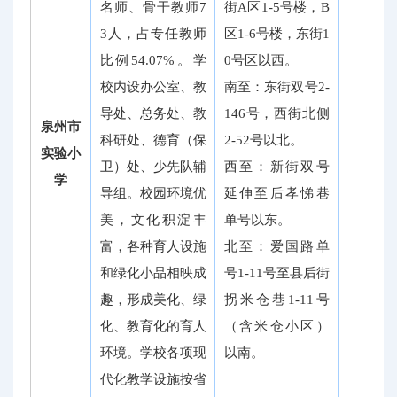
名师、骨干教师7
街A区1-5号楼，B
3人，占专任教师
区1-6号楼，东街1
比例54.07%。学
0号区以西。
校内设办公室、教
南至：东街双号2-
导处、总务处、教
146号，西街北侧
泉州市
科研处、德育（保
2-52号以北。
实验小
卫）处、少先队辅
西至：新街双号
学
导组。校园环境优
延伸至后孝悌巷
美，文化积淀丰
单号以东。
富，各种育人设施
北至：爱国路单
和绿化小品相映成
号1-11号至县后街
趣，形成美化、绿
拐米仓巷1-11号
化、教育化的育人
（含米仓小区）
环境。学校各项现
以南。
代化教学设施按省