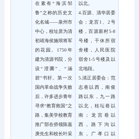
在素有“海滨邹
以北。
鲁”之称的历史文
4.百源、清华居委
化名城——泉州市
会：龙宫1、2号
中心，校址原为清
楼，百源新村5-8
初靖海侯施琅将军
号楼，干休所宿
的花园。1750年
舍楼，人民医院
建为清源书院，分
宿舍1-5号楼及以
设“澄圃”、“涵
北地段。
碧”书轩。第一次
5.清正居委会：范
国内革命战争失败
志巷以西，南俊
后，许多进步青年
路以东，九一路
寻求“教育救国”之
以北，桂坛巷以
路，集美学校教育
南；龙宫巷以
推广部在侨领陈嘉
西，路下沟以
庚先生和校长叶采
东，广孝口以