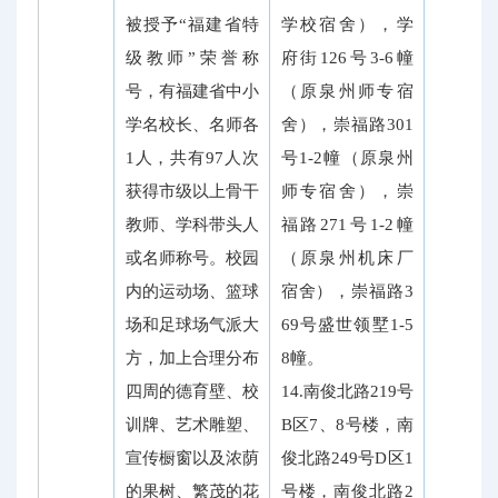
被授予“福建省特
学校宿舍），学
级教师”荣誉称
府街126号3-6幢
号，有福建省中小
（原泉州师专宿
学名校长、名师各
舍），崇福路301
1人，共有97人次
号1-2幢（原泉州
获得市级以上骨干
师专宿舍），崇
教师、学科带头人
福路271号1-2幢
或名师称号。校园
（原泉州机床厂
内的运动场、篮球
宿舍），崇福路3
场和足球场气派大
69号盛世领墅1-5
方，加上合理分布
8幢。
四周的德育壁、校
14.南俊北路219号
训牌、艺术雕塑、
B区7、8号楼，南
宣传橱窗以及浓荫
俊北路249号D区1
的果树、繁茂的花
号楼，南俊北路2