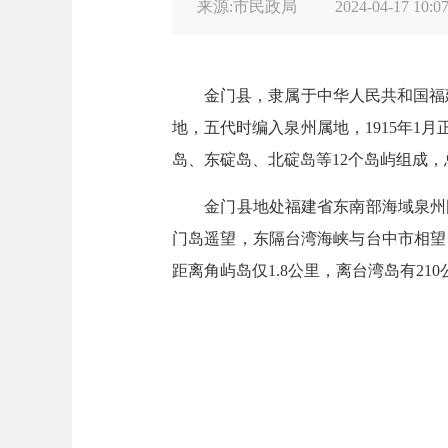
来源:市民政局
2024-04-17 10:0
金门县，隶属于中华人民共和国福建省
地，五代时编入泉州属地，1915年1
岛、东碇岛、北碇岛等12个岛屿组成，总面
金门县地处福建省东南部海域泉州围头
门岛遥望，东隔台湾海峡与台中市相望，
距离角屿岛仅1.8公里，离台湾岛有210