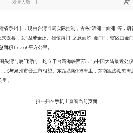

7
阅读人数：
1
泉州市，现由台湾当局实际控制，古称“浯洲”“仙洲”等，唐德
月正式设县，以“固若金汤、雄镇海门”之意而称“金门”，辖区由
积151.656平方公里。
湾与厦门湾内，屹立于台湾海峡西部，与中国大陆最近处仅2
北与泉州市晋江市相望。东距基隆198海里，东南距澎湖82海里
公里。
扫一扫在手机上查看当前页面