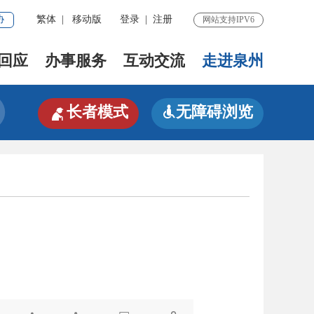
协
繁体
|
移动版
登录
|
注册
网站支持IPV6
回应
办事服务
互动交流
走进泉州

长者模式
无障碍浏览
