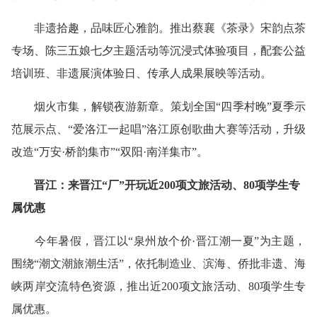
非遗拾趣，品味匠心雅韵。推出蔡襄《茶录》宋韵点茶
专场、陈三五娘七夕主题活动等沉浸式体验项目，配套公益
培训班、非遗展演体验日、传承人成果展映等活动。
烟火市集，解锁夜游新章。策划全国“四季村晚”夏季示
范展示点、“爱洛江一起唱”洛江原创歌曲大赛等活动，升级
改造“万安·桥韵集市”“双阳·南洋集市”。
晋江：来晋江“厂”开玩近200项文旅活动、80项学生专
属优惠
今年暑假，晋江以“泉州放个价·晋江潮一夏”为主题，
围绕“潮文潮旅潮生活”，依托制造业、滨海、侨批非遗、海
峡两岸交流特色资源，推出近200项文旅活动、80项学生专
属优惠。