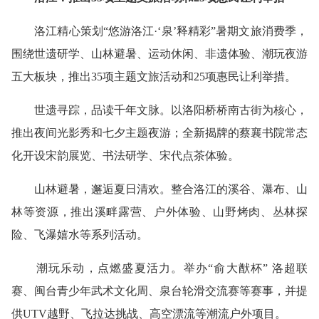
洛江精心策划“悠游洛江·‘泉’释精彩”暑期文旅消费季，
围绕世遗研学、山林避暑、运动休闲、非遗体验、潮玩夜游
五大板块，推出35项主题文旅活动和25项惠民让利举措。
世遗寻踪，品读千年文脉。以洛阳桥桥南古街为核心，
推出夜间光影秀和七夕主题夜游；全新揭牌的蔡襄书院常态
化开设宋韵展览、书法研学、宋代点茶体验。
山林避暑，邂逅夏日清欢。整合洛江的溪谷、瀑布、山
林等资源，推出溪畔露营、户外体验、山野烤肉、丛林探
险、飞瀑嬉水等系列活动。
潮玩乐动，点燃盛夏活力。举办“俞大猷杯” 洛超联
赛、闽台青少年武术文化周、泉台轮滑交流赛等赛事，并提
供UTV越野、飞拉达挑战、高空漂流等潮流户外项目。