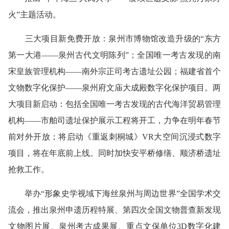
火”主题活动。
三大项目新免费开放：泉州市博物馆改造升级的“东方
第一大港——泉州古代文明陈列”；全国唯一考古发现的南
宋皇族管理机构——南外宗正司考古遗址公园；福建省首个
文物数字化保护——泉州府文庙大成殿数字化保护项目。两
大项目新启动：包括全国唯一考古发现的古代海洋贸易管理
机构——市舶司遗址保护展示工程将开工，力争在明年春节
前对外开放；将启动《重返刺桐城》VR大空间沉浸式数字
项目，将在年底前上线。同时加快安平桥修缮、顺济桥遗址
抢救工作。
举办“形象史学视域下海丝泉州与周边世界”全国学术交
流会，推出泉州申遗历程特展、第四次全国文物普查新发现
文物图片展、泉州考古成果展、重点文保单位3D数字化建