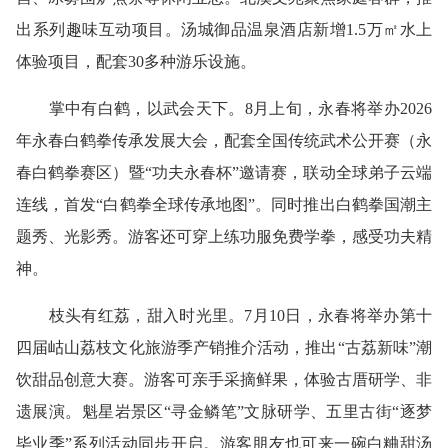
出系列趣味互动项目。汤城御品温泉酒店新增1.5万㎡水上
体验项目，配套30多种游乐设施。
掌中有白鹤，以武会天下。8月上旬，永春将举办2026
年永春白鹤拳传承发展大会，配套全国传统武术公开赛（永
春白鹤拳赛区）暨“功夫永春杯”邀请赛，联动全球弟子云端
连线，首发“白鹤拳全球传承地图”。同时推出白鹤拳国潮主
题秀、光影秀。游客还可穿上练功服免费学拳，感受功夫精
神。
枝头有红荔，甜入时光里。7月10日，永春将举办第十
四届岵山荔枝文化旅游季产销推介活动，推出“古荔新味”潮
饮甜品创意大赛。游客可亲手采摘鲜果，体验古厝研学、非
遗展演。魁星岩景区“寻金鳞笔”文脉研学、五里古街“逐梦
毕业季”系列活动同步开启。游客朋友也可来一碗白粬甜汤