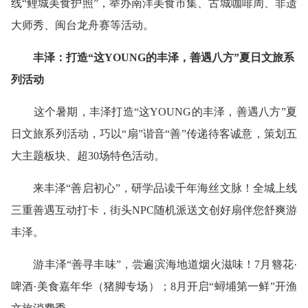
线“鲤城美食护照”，举办南洋美食市集、古城咖啡周、非遗
大师秀、闽台龙舟赛等活动。
丰泽：打造“这YOUNG的丰泽，善遇八方”夏日文旅系
列活动
这个暑期，丰泽打造“这YOUNG的丰泽，善遇八方”夏
日文旅系列活动，巧以“扇”谐音“善”传递待客诚意，策划五
大主题板块、超30场特色活动。
来丰泽“善启初心”，研学品读千年海丝文脉！全城上线
三重善遇互动打卡，街头NPC随机派送文创好扇伴您舒爽游
丰泽。
游丰泽“善寻丰味”，尝遍滨海地道烟火滋味！7月簪花·
啤酒·美食嘉年华（猪脚专场）；8月开启“蟳埔第一鲜”开渔