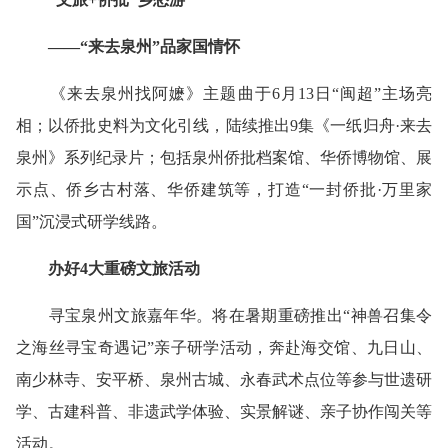
——“来去泉州”品家国情怀
《来去泉州找阿嬷》主题曲于6月13日“闽超”主场亮
相；以侨批史料为文化引线，陆续推出9集《一纸归舟·来去
泉州》系列纪录片；包括泉州侨批档案馆、华侨博物馆、展
示点、侨乡古村落、华侨建筑等，打造“一封侨批·万里家
国”沉浸式研学线路。
办好4大重磅文旅活动
寻宝泉州文旅嘉年华。将在暑期重磅推出“神兽召集令
之海丝寻宝奇遇记”亲子研学活动，奔赴海交馆、九日山、
南少林寺、安平桥、泉州古城、永春武术点位等参与世遗研
学、古建科普、非遗武学体验、实景解谜、亲子协作闯关等
活动。