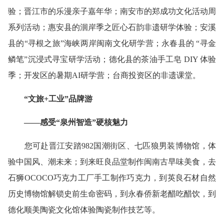
验；晋江市的乐漫亲子嘉年华；南安市的郑成功文化活动周
系列活动；惠安县的洄岸季之匠心石韵非遗研学体验；安溪
县的“寻根之旅”海峡两岸闽南文化研学营；永春县的 “寻金
鳞笔”沉浸式寻宝研学活动；德化县的茶油手工皂 DIY 体验
季；开发区的暑期AI研学营；台商投资区的非遗课堂。
“文旅+工业”品牌游
——感受“泉州智造”硬核魅力
您可赴晋江安踏982国潮街区、七匹狼男装博物馆，体
验中国风、潮未来；到来旺良品堂制作闽南古早味美食，去
石狮OCOCO巧克力工厂手工制作巧克力，到英良石材自然
历史博物馆解锁史前生命密码，到永春侨新老醋吃醋饮，到
德化顺美陶瓷文化馆体验陶瓷制作技艺等。