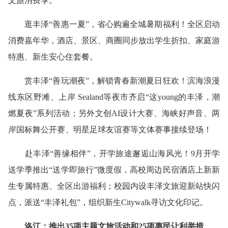
文旅消费季。
逛丰泽“善惠一夏”，省心购遍全城暑期福利！全区启动
消费嘉年华，酒店、景区、商圈同步放出学生折扣、家庭游
特惠、新生安心住套餐。
赏丰泽“善玩潮夜”，解锁青春新潮夏日狂欢！滨海浪漫
线东区野滩、上岸 Sealand等夜市齐启“这young的丰泽，潮
燃夏夜”系列活动；另外文创AI设计大赛、海峡好声音、两
岸国标舞公开赛、明星足球友谊赛等文体赛事接续登场！
赴丰泽“善缘相伴”，开学旅途邂逅山海风光！9月开学
送学季推出“送学即旅行”微度假，高校周边民宿酒店上新新
生专属特惠、全区出游福利；校园内设丰泽文旅迎新站快闪
点，派送“丰泽礼包”，组织新生Citywalk寻访文化印记。
洛江：推出35项主题文旅活动和25项惠民让利举措