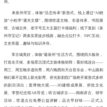
局。
来泉州寻宝，体验“活态传承”新形式。线上通过“AI鲤
游”小程序“通关文牒”，围绕世遗文物、非遗传承、书院展
馆、古城古井、老字号五大主题打卡领福利；线下复刻《泉
州寻宝记》两条实景徒步线路，融合点位打卡、NPC互动、
文史答题，趣味与知识并存。
享古城美好，体验“最泉州”生活方式。围绕四大板块，
打造全天候、多场景沉浸式文旅体验矩阵：看好戏连台——
周三、周五晚非遗街秀，周六晚西街天台音乐会，中山路刺
桐幻幕不定期上新光影秀、侨光影剧院广场将开展形式多样
的剧目演出；逛博物大观——3D建模成果展、侨批文化
展、李贽纪念馆AR导览；听古城讲古——闽南讲古、研学
活动，世遗点位免费公益讲解；品古早好味——正式上