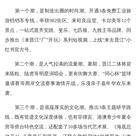
第一个潮，是制造出圈的时尚潮。开通3条免费工业旅
游铛铛车专线，串联982街区、来旺良品堂、卡尔美等12个
景点，一站式逛齐安踏、斐乐、七匹狼、九牧王等品牌。同
步推出《来晋江“厂”开玩》系列短视频，上线“来去晋江”小
红书官方号。
第二个潮，是人气拉满的流量潮。暑期，晋江二体将迎
来陈粒、陆虎等明星演唱会，更有街舞大赛、“同心杯”篮球
邀请赛等两岸交流赛事激情开战，乐漫亲子嘉年华欢乐来
袭。
第三个潮，是底蕴厚实的文化潮。推出3条主题研学路
线，既有世遗文化深度体验，也有菲律宾、港澳青少年夏令
营等侨台特色交流，还配套了10多场当代艺术展、《海底总