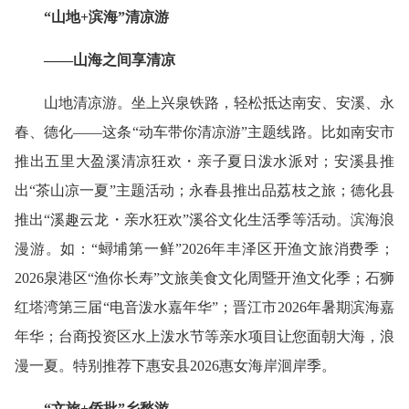
“山地+滨海”清凉游
——山海之间享清凉
山地清凉游。坐上兴泉铁路，轻松抵达南安、安溪、永
春、德化——这条“动车带你清凉游”主题线路。比如南安市
推出五里大盈溪清凉狂欢・亲子夏日泼水派对；安溪县推
出“茶山凉一夏”主题活动；永春县推出品荔枝之旅；德化县
推出“溪趣云龙・亲水狂欢”溪谷文化生活季等活动。滨海浪
漫游。如：“蟳埔第一鲜”2026年丰泽区开渔文旅消费季；
2026泉港区“渔你长寿”文旅美食文化周暨开渔文化季；石狮
红塔湾第三届“电音泼水嘉年华”；晋江市2026年暑期滨海嘉
年华；台商投资区水上泼水节等亲水项目让您面朝大海，浪
漫一夏。特别推荐下惠安县2026惠女海岸洄岸季。
“文旅+侨批”乡愁游