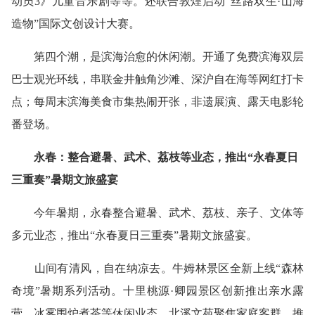
动员3》儿童音乐剧等等。还联合敦煌启动“丝路双生·山海
造物”国际文创设计大赛。
第四个潮，是滨海治愈的休闲潮。开通了免费滨海双层
巴士观光环线，串联金井触角沙滩、深沪自在海等网红打卡
点；每周末滨海美食市集热闹开张，非遗展演、露天电影轮
番登场。
永春：整合避暑、武术、荔枝等业态，推出“永春夏日
三重奏”暑期文旅盛宴
今年暑期，永春整合避暑、武术、荔枝、亲子、文体等
多元业态，推出“永春夏日三重奏”暑期文旅盛宴。
山间有清风，自在纳凉去。牛姆林景区全新上线“森林
奇境”暑期系列活动。十里桃源·卿园景区创新推出亲水露
营、冰雾围炉煮茶等休闲业态。北溪文苑聚焦家庭客群，推