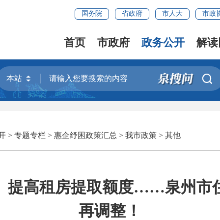
国务院
省政府
市人大
市政
首页
市政府
政务公开
解读

开
>
专题专栏
>
惠企纾困政策汇总
>
我市政策
>
其他
、提高租房提取额度……泉州市
再调整！