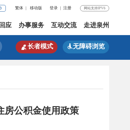
协
繁体
|
移动版
登录
|
注册
网站支持IPV6
回应
办事服务
互动交流
走进泉州

长者模式
无障碍浏览

住房公积金使用政策