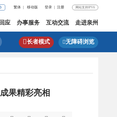
协
繁体
|
移动版
登录
|
注册
网站支持IPV6
回应
办事服务
互动交流
走进泉州

长者模式
无障碍浏览

新成果精彩亮相