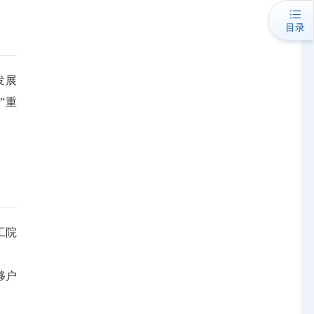
目录
发展
”重
工院
移户