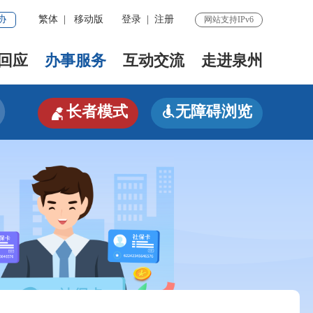
协
繁体
|
移动版
登录
|
注册
网站支持IPv6
回应
办事服务
互动交流
走进泉州

长者模式
无障碍浏览
