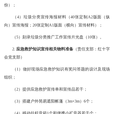
份）；
（
4
）垃圾分类宣传海报材料（
40
张定制
A2
版面（纵
向）宣传海报；
20
张定制
A1
版面（横向）宣传材料）；
（
5
）刻录垃圾分类推广工作宣传片光盘（
10
张）。
2.
应急救护知识宣传相关物料准备
（责任支部：红十字
会党支部）
（
1
）做好现场应急救护知识有奖问答题的设计及现场
组织；
（
2
）提供应急救护宣传单和宣传品若干；
（
3
）搭建户外简易遮阳帐蓬（
3m
×
3m
）
6
个；
（
4
）移动拉杆音箱
1
个和便携小扩音器若干个；