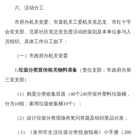
六、活动分工
市府办机关党委、市直机关工委机关党总支、市红十字
会党支部、北星社区党总支负责活动的策划及本单位参与人
员组织。具体工作分工如下：
（一）市政府办机关党委
1.
垃圾分类宣传相关物料准备
（责任支部：市政府办第
三党支部）
（
1
）购置分类收集容器（
40
个
240
升室外塑料垃圾桶，
分为
10
组；家用垃圾收集桶
10
个）；
（
2
）设计垃圾分类现场有奖问答题及组织奖品分发；
（
3
）《泉州市生活垃圾分类投放指南》小手册（
280