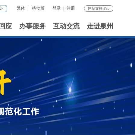
协
繁体
|
移动版
登录
|
注册
网站支持IPv6
回应
办事服务
互动交流
走进泉州