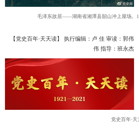
毛泽东故居——湖南省湘潭县韶山冲上屋场。18
【党史百年·天天读】 执行编辑：卢 佳 审读：郭伟
伟 指导：班永杰
党史百年·天