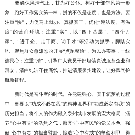
要确保风清气正，甘为好公仆。树好干部作风第一形
象，跑好工作落实第一棒，拼的不仅是态度，也是方法。要
注重“快”，力促马上就办、真抓实干，优化“遵法度、有温
度”的营商环境；注重“实”，以“四下基层”、“四个万
家”、“进千企、走千商、访千才”等活动为抓手，脚踏实
地，聚焦群众急难愁盼开展“点题整治”，为民办实事，一线
连民心；注重“清”，引导广大党员干部坦荡真诚服务企业和
群众，清白纯洁守住底线，推进清廉泉州建设，让好风气护
航新征程。
新时代是奋斗者的时代。在党建强心、实干筑梦的过程
中，更要以“功成不必在我”的精神境界和“功成必定有我”的
历史担当，将个人的作为融入泉州城市发展的宏大格局：涵
养“心中有党”的浩然之气，擦亮“心中有民”的党员本色，强
健“心中有责”的担当臂膀，锻造“心中有戒”的坚盔利甲，勇