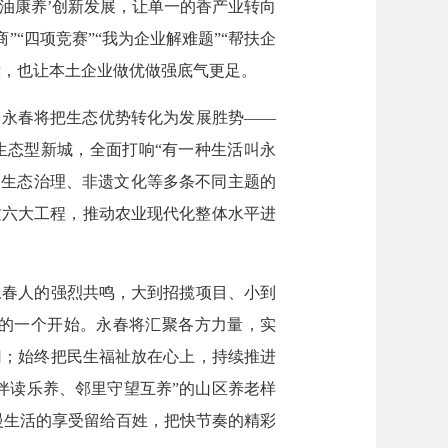
油康养’创新发展，让单一的香产业转向
“四项竞赛”“我为企业解难题”“帮扶企
意，也让本土企业做优做强底气更足。
永春将把生态优势转化为发展胜势——
生态型新城，全面打响“有一种生活叫永
、生态治理、非遗文化等多条不同主题的
质六大工程，推动农业现代化整体水平进
永春人的强烈共鸣，大到招揽项目、小到
能的一个开始。永春将汇聚各方力量，实
归；始终把民生福祉放在心上，持续推进
伴读乐养、邻里守望互养”的山区养老样
慢生活的享受留给百姓，把快节奏的精彩