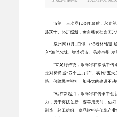
来源:泉州晚报
2021-11-01 08:1
市第十三次党代会闭幕后，永春第一
抓实干、比拼超越，全面建设社会主义
泉州网11月1日讯 （记者林铭珊 
入“海丝名城、智造强市、品质泉州”
“立足好传统，永春将在接续中传承
觉对标勇当“四个主力军”、实施“五
路、保障民生福祉、加强党的建设不动
“站在新起点，永春将在传承中创新
力，勇于突破创新。要善用天时，借好创
制造、轻工纺织、食品饮料等传统产业