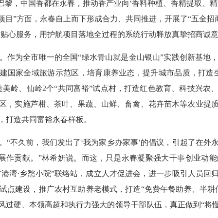
在巴黎，中国香都在永春，推动香产业向‘香料种植、香精提取、精
项目”方面，永春自上而下形成合力、共同推进，开展了“五全招商”
式”贴心服务，用护航项目落地全过程的系统行动释放真挚招商诚
作为全市唯一的全国“绿水青山就是金山银山”实践创新基地，
创建国家全域旅游示范区，培育康养业态，提升城市品质，打造
造美岭、仙岭2个“共同富裕”试点村，打造红色教育、科技兴农
区，实施芦柑、茶叶、果蔬、山鲜、畜禽、花卉苗木等农业提
，打造共同富裕永春样板。
不久前，我们发出了‘我为家乡办家事’的倡议，引起了在外
发展作贡献。”林希妍说。而这，只是永春凝聚强大干事创业动
人才港湾·乡愁小院”联络站，成立人才促进会，进一步吸引人员回
试点建设，推广农村互助养老模式，打造“免费午餐助养、半耕
风过硬、本领高超和执行力强大的领导干部队伍，真正做到“将