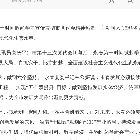


8
阅读人数：
69
时间掀起学习宣传贯彻市党代会精神热潮，主动融入“海丝名城
现代化生态永春。
通讯员康庆平）市第十三次党代会闭幕后，永春第一时间掀起
发展大局，真抓实干、比拼超越，全面建设社会主义现代化生态永
，做到六个坚持。”永春县委书记林希妍说，永春发展必须接续
大工程”、实现“五个双提升”目标，做到坚持发展实体经济、统
摇，为全市发展大局作出新的更大贡献。
，把握天时地利人和。”在林希妍看来，面对未来，永春必须突
新发展的东风，沿着“十四五”规划的“333”产业格局，持续发
转型升级，培优做强新材料、数字经济、生物医药等新兴产业，