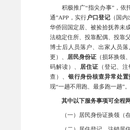
积极推广
“指尖办事”，依
通”APP，
实行
户口登记
（国内
华侨回国定居、被捡拾抚养未
法稳定住所、投靠配偶、投靠
博士后人员落户、出家人员落
更）、
居民身份证
（损坏换领
码解读）、
居住证
（登记、注
查）、
银行身份核查异常处置
现
“
一趟不用跑、最多跑一趟
”
其中以下
服务事项
可全程
（一）居民身份证换领（
（二）居住登记、注销居