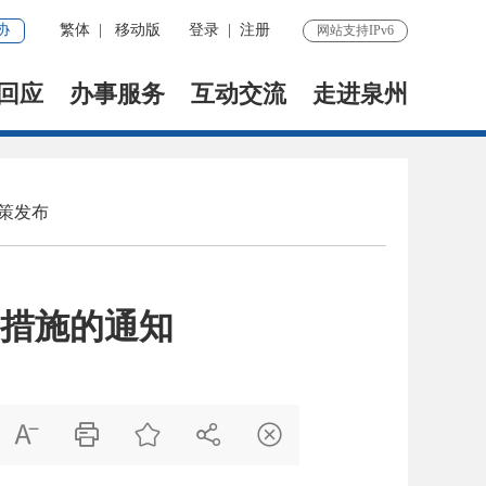
协
繁体
|
移动版
登录
|
注册
网站支持IPv6
回应
办事服务
互动交流
走进泉州
策发布
措施的通知




