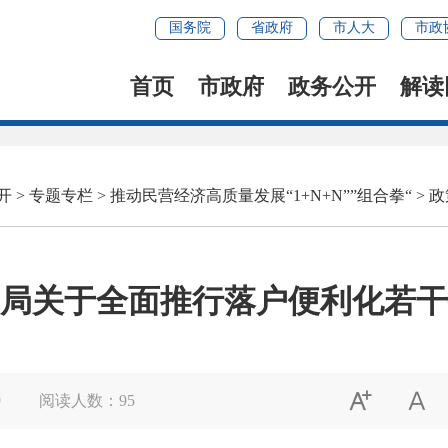
国务院
省政府
市人大
市政
首页
市政府
政务公开
解读
开
>
专题专栏
>
推动民营经济高质量发展“1+N+N””组合拳“
>
政
局关于全面推行落户便利化若干


9
阅读人数：
95