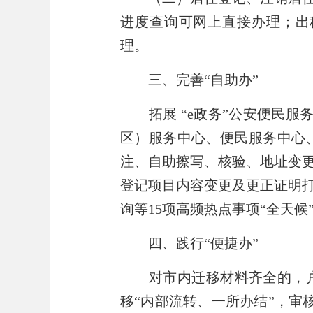
进度
查询
可网上直接办理；出
理。
三、完善
“
自助办
”
拓展
“
e政务
”
公安便民服务
区）服务中心、便民服务中心
注、自助擦写、核验、地址变
登记项目内容变更及更正证明
询等15项高频热点事项
“
全天候
四、践行
“
便捷办
”
对市内迁移材料齐全的，
移
“
内部流转、一所办结
”
，审