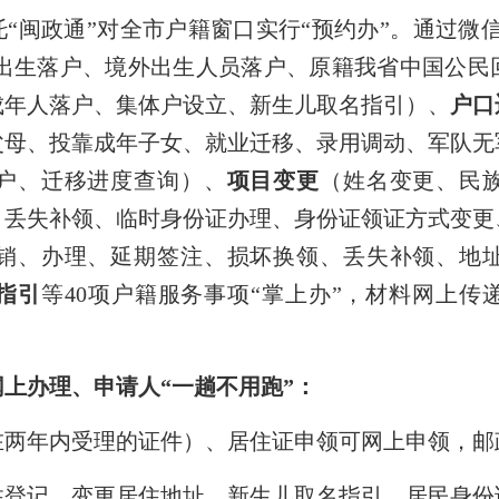
托“闽政通”对全市户籍窗口实行“预约办”。通过微
出生落户、境外出生人员落户、原籍我省中国公民
成年人落户、集体户设立、新生儿取名指引）、
户口
父母、投靠成年子女、就业迁移、录用调动、军队无
户、迁移进度查询）、
项目变更
（姓名变更、民
、丢失补领、临时身份证办理、身份证领证方式变更
销、办理、延期签注、损坏换领、丢失补领、地
指引
等
40项户籍
服务事项
“
掌上办
”
，材料网上传
。
网上办理、申请人
“
一趟不用跑
”
：
在两年内受理的证件）、居住证申领可网上申领，邮
住登记、变更居住地址、新生儿取名指引、居民身份