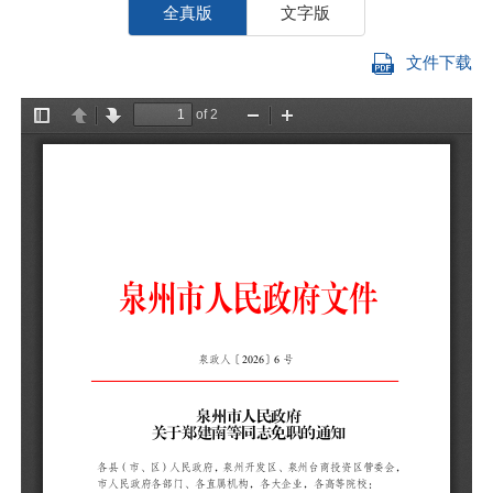
全真版
文字版
文件下载
各
管
高
免
务
免
职