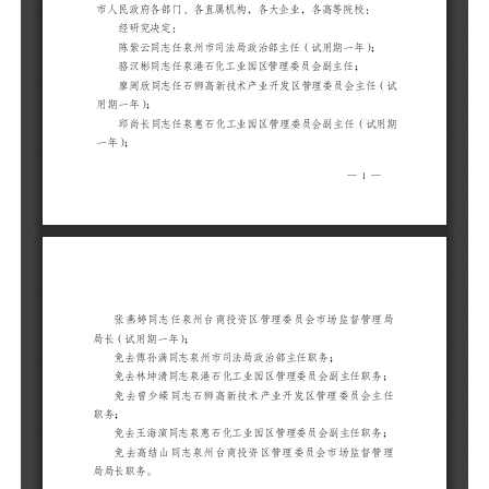
邱
（
张
理
免
免
职
免
主
免
职