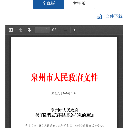
全真版
文字版
文件下载
各
管
高
陈
年
骆
廖
任