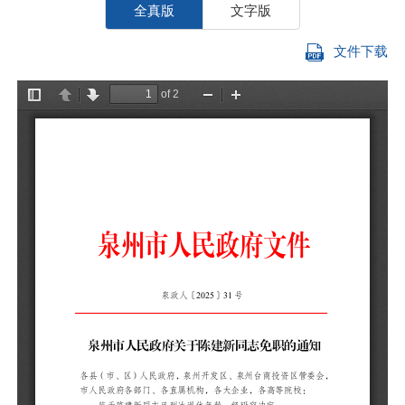
全真版
文字版
文件下载
各
管
高
鉴
免