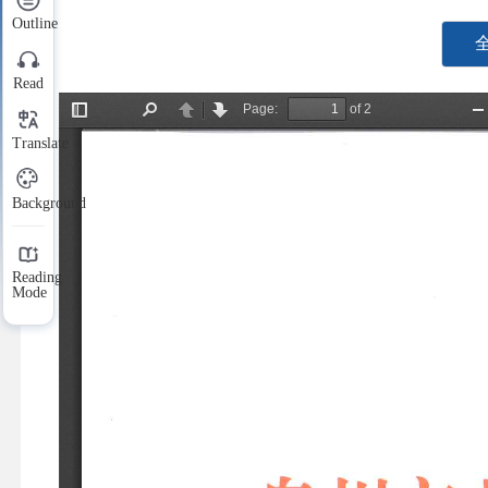
Outline
Read
Translate
Background
Reading
Mode