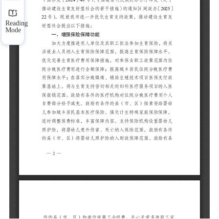
的
公
Reading
Mode
通
育
加
将
障
政
民
殖
的
疗
有