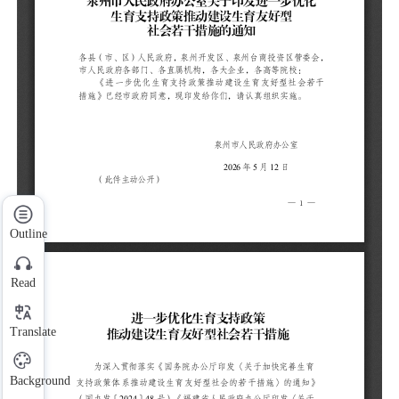
Outline
Read
Translate
为
生
Background