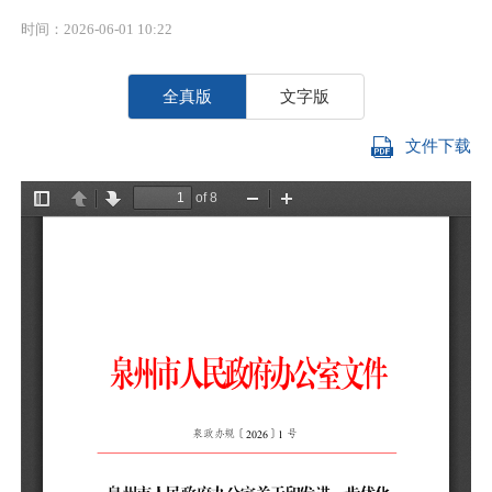
时间：2026-06-01 10:22
全真版
文字版
文件下载
各
管
高
《
若
实