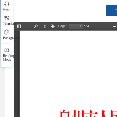
Read
Translate
Background
Reading
Mode