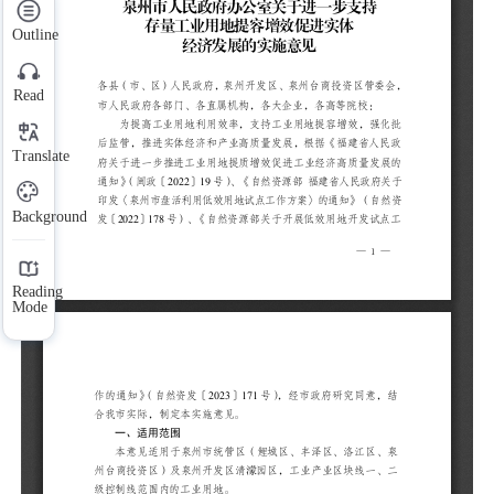
低
Outline
号
知
Read
合
Translate
Background
本
区
Reading
区
Mode
（
园
增