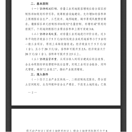
城
量
容
（
类
积
益
至
5
（
流
全
效