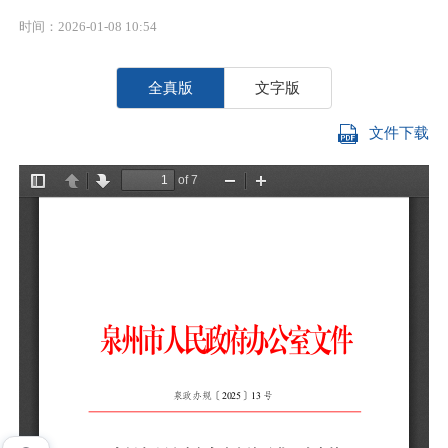
时间：2026-01-08 10:54
全真版
文字版
文件下载
各
资
业
为
强
《
工
《