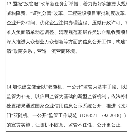
13.
围绕
“
放管服
”
改革新任务新举措，着力做好实施更大规模
减税降费、
“
证照分离
”
改革、工程建设项目审批制度改革、
企业开办时间、优化企业注销办理流程、压减行政许可、市
准入负面清单动态调整、清理规范基层各类涉企乱收费项目
深入推进大众创业万众创新等方面的信息公开工作，构建
“
亲
清
”
政商关系，营造一流营商环境。
14.
加快建立健全以
“
双随机、一公开
”
监管为基本手段、以重
监管为补充、以信用监管为基础的新型监管机制，依法将检
处置结果通过国家企业信用信息公示系统公开。推进《政府
门
“
双随机、一公开
”
监管工作规范（
DB35/T 1792-2018
）》
的宣贯实施，让随机不随意、监管不任性、公开更公正。