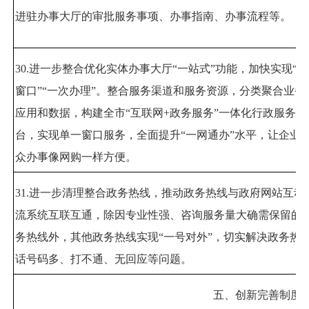
进驻办事大厅的审批服务事项、办事指南、办事流程等。
30.
进一步整合优化实体办事大厅
“
一站式
”
功能，加快实现
“
一
窗口
”“
一次办理
”
。整合服务渠道和服务资源，分类聚合业务
应用和数据，构建全市
“
互联网
+
政务服务
”
一体化行政服务平
台，实现单一窗口服务，全面提升
“
一网通办
”
水平，让企业
众办事像网购一样方便。
31.
进一步清理整合政务热线，推动政务热线与政府网站互动
流系统互联互通，除因专业性强、咨询服务量大确需保留的
务热线外，其他政务热线实现
“
一号对外
”
，切实解决政务热
话号码多、打不通、无回应等问题。
五、创新完善制度