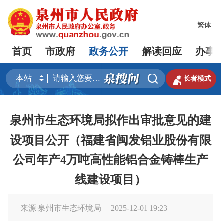
繁体
首页
市政府
政务公开
解读回应
办事


长者模式
泉州市生态环境局拟作出审批意见的建
设项目公开（福建省闽发铝业股份有限
公司年产4万吨高性能铝合金铸棒生产
线建设项目）
来源:泉州市生态环境局
2025-12-01 19:23