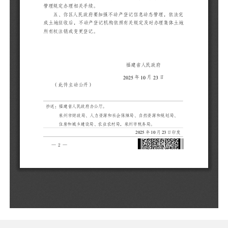
按
五
依
办