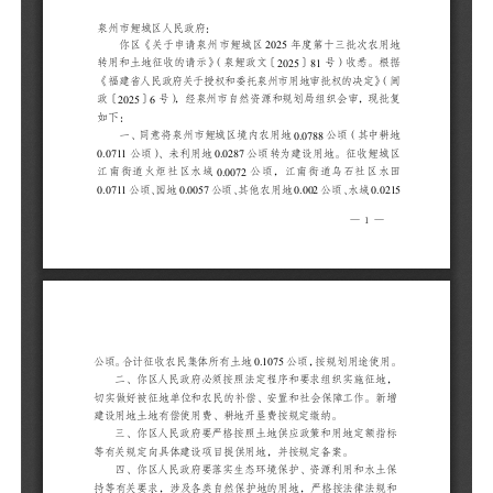
乌
0
0
二
征
障
定
三
额
案
四
水