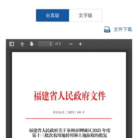
全真版
文字版
文件下载
泉
你
用
收
审
和
一
中
征