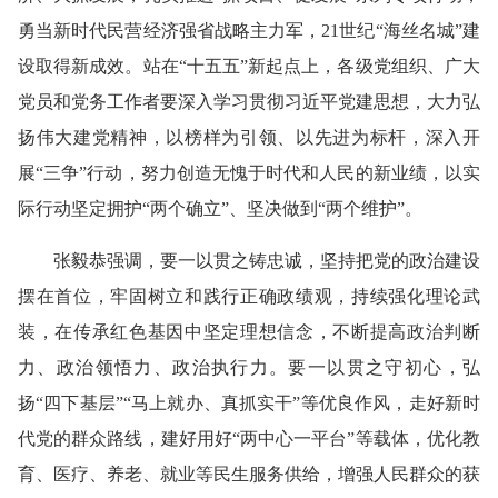
勇当新时代民营经济强省战略主力军，21世纪“海丝名城”建
设取得新成效。站在“十五五”新起点上，各级党组织、广大
党员和党务工作者要深入学习贯彻习近平党建思想，大力弘
扬伟大建党精神，以榜样为引领、以先进为标杆，深入开
展“三争”行动，努力创造无愧于时代和人民的新业绩，以实
际行动坚定拥护“两个确立”、坚决做到“两个维护”。
张毅恭强调，要一以贯之铸忠诚，坚持把党的政治建设
摆在首位，牢固树立和践行正确政绩观，持续强化理论武
装，在传承红色基因中坚定理想信念，不断提高政治判断
力、政治领悟力、政治执行力。要一以贯之守初心，弘
扬“四下基层”“马上就办、真抓实干”等优良作风，走好新时
代党的群众路线，建好用好“两中心一平台”等载体，优化教
育、医疗、养老、就业等民生服务供给，增强人民群众的获