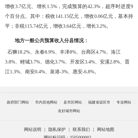
增收
3.7
亿元、增长
1.5%
，完成预算的
42.3%
，超序时进度
9
个百分点。其中：税收
141.15
亿元，增收
0.06
亿元，基本持
平；非税
115.74
亿元，增收
3.64
亿元，增长
3.2%
。
地方一般公共预算收入分县情况：
石狮
18.2%
、永春
8.9%
、丰泽
8%
、台商区
4.7%
、洛江
3.8%
、鲤城
3.7%
、德化
3.7%
、开发区
3.4%
、安溪
2.8%
、晋
江
1.3%
、南安
0.4%
、泉港
-3%
、惠安
-6.8%
。
政府部门网站
市内其他网站
县市区网站
福建省设区市
专业网站
友好城市网站
网站说明
|
隐私保护
|
联系我们
|
网站地图
网站标识码：3505000002