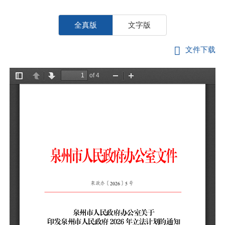
全真版
文字版
文件下载
各
管
《
府