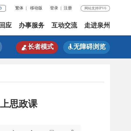
协
繁体
|
移动版
登录
|
注册
网站支持IPV6
回应
办事服务
互动交流
走进泉州

长者模式
无障碍浏览

上思政课