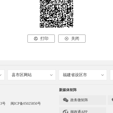
打印
关闭


县市区网站
福建省设区市
新媒体矩阵

政务微矩阵
83号
闽ICP备05025850号

闽政通APP