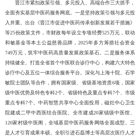
晋江市紧扣政策引领、多元投入、高端合作三大抓手，
全面夯实基层中医药服务网底。一是坚持政策引领与多元投
入并重。出台《晋江市促进中医药传承创新发展若干措施》
等25份政策文件，市财政每年设立专项经费525万元，联动
和敏基金等本土公益慈善品牌，2025年多方筹措社会资金
749万元，筑牢中医药高质量发展政策基石。二是服务体系
持续健全。打造全省首个中医联合诊疗中心，构建六大特色
诊疗中心及五位一体综合服务平台。深化与上海十院、石学
敏院士团队等合作，拥有国家级、省级基地资质6项，国家
级中医优势及特色专科2个、省级特色及重点专科7个、市级
重点专科7个。中药智慧共享中心全面投用，磁灶中心卫生
院建成二甲中西医结合医院。全市建成20家镇级中医馆、
120家村级中医阁，全域基层中医药服务网络全面成型。三
是人才引育成果丰硕。全职引进石磊博士等高层次医疗人才