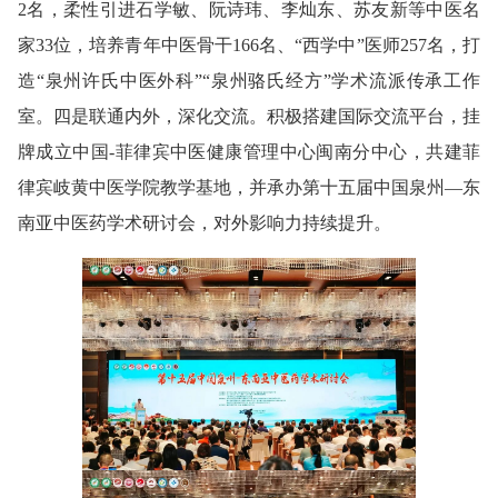
2名，柔性引进石学敏、阮诗玮、李灿东、苏友新等中医名
家33位，培养青年中医骨干166名、“西学中”医师257名，打
造“泉州许氏中医外科”“泉州骆氏经方”学术流派传承工作
室。四是联通内外，深化交流。积极搭建国际交流平台，挂
牌成立中国-菲律宾中医健康管理中心闽南分中心，共建菲
律宾岐黄中医学院教学基地，并承办第十五届中国泉州—东
南亚中医药学术研讨会，对外影响力持续提升。