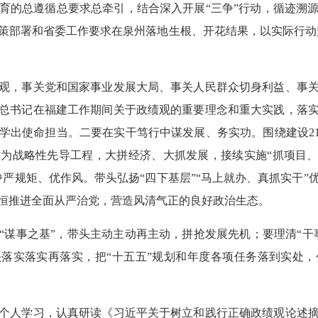
育的总遵循总要求总牵引，结合深入开展“三争”行动，循迹溯
策部署和省委工作要求在泉州落地生根、开花结果，以实际行动坚
，事关党和国家事业发展大局、事关人民群众切身利益、事关
总书记在福建工作期间关于政绩观的重要理念和重大实践，落
学出使命担当。二要在实干笃行中谋发展、务实功。围绕建设21
为战略性先导工程，大拼经济、大抓发展，接续实施“抓项目、
中严规矩、优作风。带头弘扬“四下基层”“马上就办、真抓实干”
恒推进全面从严治党，营造风清气正的良好政治生态。
事之基”，带头主动主动再主动，拼抢发展先机；要理清“干
头落实落实再落实，把“十五五”规划和年度各项任务落到实处
人学习，认真研读《习近平关于树立和践行正确政绩观论述摘