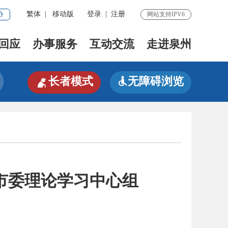
协
繁体
|
移动版
登录
|
注册
网站支持IPV6
回应
办事服务
互动交流
走进泉州

长者模式
无障碍浏览

市委理论学习中心组