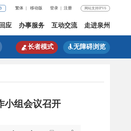
协
繁体
|
移动版
登录
|
注册
网站支持IPV6
回应
办事服务
互动交流
走进泉州

长者模式
无障碍浏览

作小组会议召开