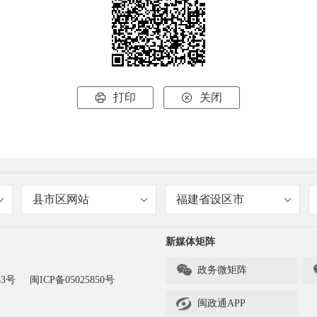
打印
关闭


县市区网站
福建省设区市
新媒体矩阵

政务微矩阵
83号
闽ICP备05025850号

闽政通APP