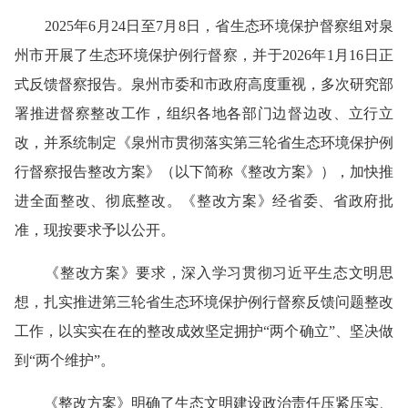
2025
年
6
月
24
日至
7
月
8
日，省生态环境保护督察组对泉
州市开展了生态环境保护例行督察，并于
2026
年
1
月
16
日正
式反馈督察报告。泉州市委和市政府高度重视，多次研究部
署推进督察整改工作，组织各地各部门边督边改、立行立
改，并系统制定《泉州市贯彻落实第三轮省生态环境保护例
行督察报告整改方案》（以下简称《整改方案》），加快推
进全面整改、彻底整改。《整改方案》经省委、省政府批
准，现按要求予以公开。
《整改方案》要求，
深入学习贯彻
习近平
生态文明思
想，
扎实
推进
第三轮省生态环境保护例行督察反馈
问题
整改
工作
，
以实实在在的整改成效坚定拥护
“
两个确立
”
、坚决做
到
“
两个维护
”
。
《整改方案》
明确了
生态文明建设政治责任压紧压实、