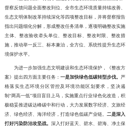
督察反馈问题全面整改到位、全市生态环境质量持续改善、
生态文明体制改革持续深化等
四
项整改目标，并
将
督察
报告
指出问题
细化分解，形成
整改
任务
清单，
逐项明确整改实施
主体、整改验收牵头单位、整改目标、整改时限、整改措
施，推动举一反三、标本兼治，全方位、系统性提升生态环
境保护水平。
为进一步加强生态文明建设和生态环境保护，《整改方
案》提出
四
方面主要任务：
一是
加快绿色低碳转型步伐。
严
格落实生态环境分区管控及环境功能区划要求
，
坚决遏
制
“
两高一低
”
项目盲目上马，实施重点行业绿色化改造
，
积
极稳妥推进碳达峰
碳中和
行动
，
大力发展数字经济、文旅经
济、绿色经济、海洋经济，打造绿色低碳产业链。
二是
深入
打好污染防治攻坚战。
深入打好蓝天
、
碧水
、
碧海
、净土
保