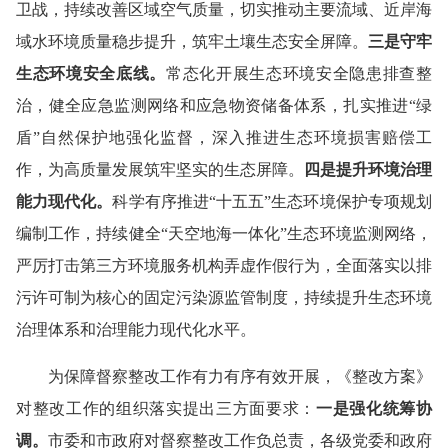
卫战，持续改善区域空气质量，切实推动主要流域、近岸海
域水环境质量稳步提升
，
筑牢土壤生态安全屏障。
三是
守牢
生态环境安全底线。
常态化开展生态环境安全隐患排查整
治，健全应急监测网络和应急物资储备体系，扎实推进
“
绿
盾
”
自然保护地
强化
监督，深入推进生态环境损害赔偿工
作
，
为高质量发展筑牢坚实的生态屏障。
四是
提升环境治理
能力现代化。
科学有序推进
“
十五五
”
生态环境保护专项规划
编制工作，持续健全
“
天空地海一体化
”
生态环境监测网络，
严厉打击第三方环境服务机构弄虚作假行为
，
全面落实以排
污许可制为核心的固定污染源监管制度，持续提升生态环境
治理体系和治理能力现代化水平。
为保障督察整改工作有力有序有效开展，《整改方案》
对整改工作的组织落实提出
三方面
要求
：
一是
强化统筹协
调。
市委
和
市政府对督察整改工作负总责，
各级
党委
和
政府